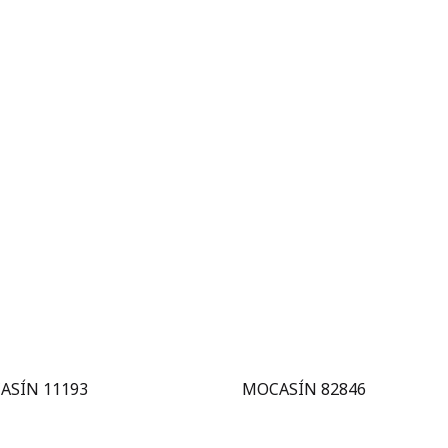
Sobre nosotros
Know How
Private Label: Diseño y P
ASÍN 11193
MOCASÍN 82846