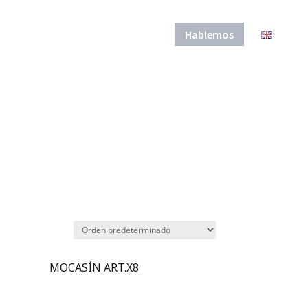
roducción
Equipo
Login B2B
Hablemos
MOCASÍN ART.X8