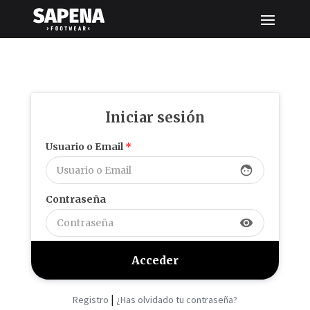
Iniciar sesión
Usuario o Email
*
face
Contraseña
visibility
|
Registro
¿Has olvidado tu contraseña?