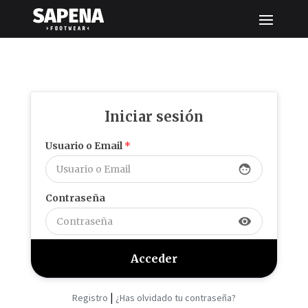
Iniciar sesión
Usuario o Email
*
face
Contraseña
visibility
|
Registro
¿Has olvidado tu contraseña?