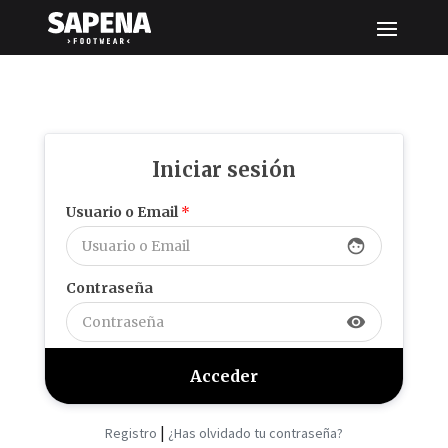
Iniciar sesión
Usuario o Email
*
face
Contraseña
visibility
|
Registro
¿Has olvidado tu contraseña?