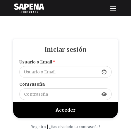
Iniciar sesión
Usuario o Email
*
face
Contraseña
visibility
|
Registro
¿Has olvidado tu contraseña?