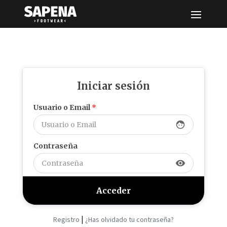
Iniciar sesión
Usuario o Email
*
face
Contraseña
visibility
|
Registro
¿Has olvidado tu contraseña?