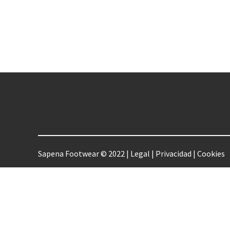
Sapena Footwear © 2022 |
Legal
|
Privacidad
|
Cookies