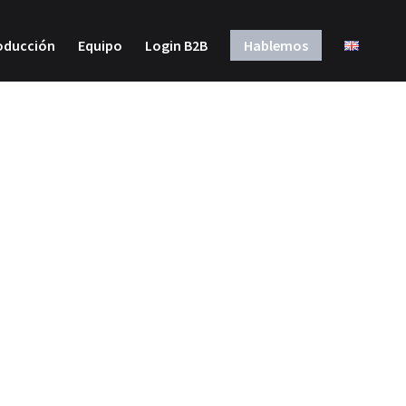
roducción
Equipo
Login B2B
Hablemos