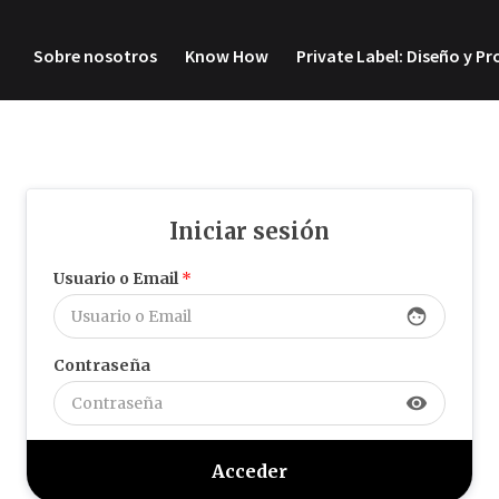
Sobre nosotros
Know How
Private Label: Diseño y P
Iniciar sesión
Usuario o Email
*
face
Contraseña
visibility